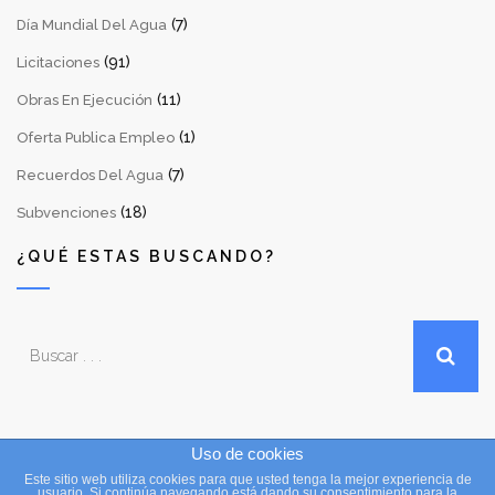
(7)
Día Mundial Del Agua
(91)
Licitaciones
(11)
Obras En Ejecución
(1)
Oferta Publica Empleo
(7)
Recuerdos Del Agua
(18)
Subvenciones
¿QUÉ ESTAS BUSCANDO?
Uso de cookies
Este sitio web utiliza cookies para que usted tenga la mejor experiencia de
Copyright © 2016 Consejo Insular de Aguas de La Palma. Todos
usuario. Si continúa navegando está dando su consentimiento para la