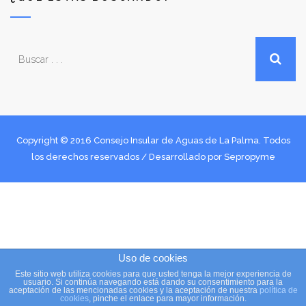
Copyright © 2016 Consejo Insular de Aguas de La Palma. Todos
los derechos reservados / Desarrollado por
Sepropyme
Uso de cookies
Este sitio web utiliza cookies para que usted tenga la mejor experiencia de
usuario. Si continúa navegando está dando su consentimiento para la
aceptación de las mencionadas cookies y la aceptación de nuestra
política de
cookies
, pinche el enlace para mayor información.