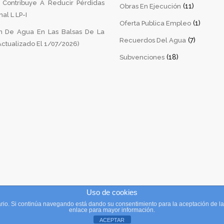
a Contribuye A Reducir Pérdidas
(11)
Obras En Ejecución
al L LP-I
(1)
Oferta Publica Empleo
 De Agua En Las Balsas De La
(7)
Recuerdos Del Agua
ctualizado El 1/07/2026)
(18)
Subvenciones
Uso de cookies
suario. Si continúa navegando está dando su consentimiento para la aceptación de 
Palma. Todos los derechos reservados / Desarrollado por
Seprop
enlace para mayor información.
ACEPTAR