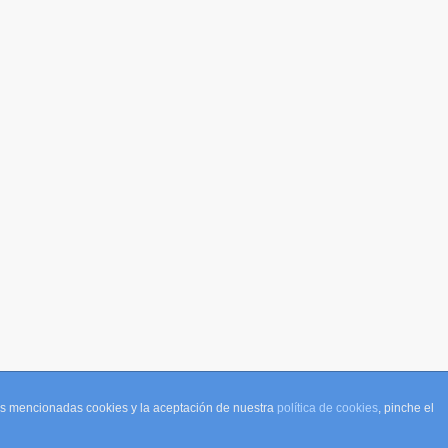
las mencionadas cookies y la aceptación de nuestra
política de cookies
, pinche el
yme