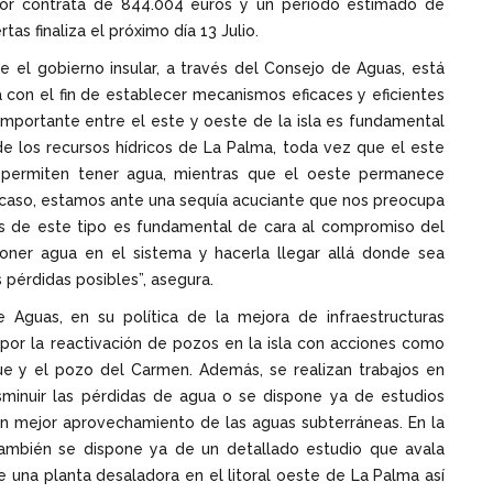
por contrata de 844.004 euros y un periodo estimado de
as finaliza el próximo día 13 Julio.
 el gobierno insular, a través del Consejo de Aguas, está
la con el fin de establecer mecanismos eficaces y eficientes
 importante entre el este y oeste de la isla es fundamental
de los recursos hídricos de La Palma, toda vez que el este
e permiten tener agua, mientras que el oeste permanece
er caso, estamos ante una sequía acuciante que nos preocupa
s de este tipo es fundamental de cara al compromiso del
oner agua en el sistema y hacerla llegar allá donde sea
 pérdidas posibles”, asegura.
 Aguas, en su política de la mejora de infraestructuras
 por la reactivación de pozos en la isla con acciones como
ue y el pozo del Carmen. Además, se realizan trabajos en
isminuir las pérdidas de agua o se dispone ya de estudios
 mejor aprovechamiento de las aguas subterráneas. En la
también se dispone ya de un detallado estudio que avala
 una planta desaladora en el litoral oeste de La Palma así