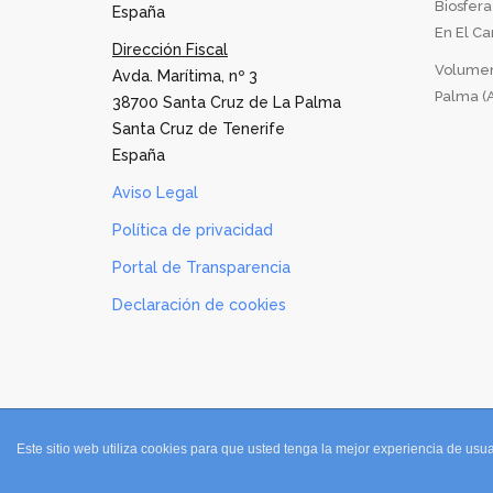
Biosfer
España
En El Can
Dirección Fiscal
Volumen
Avda. Marítima, nº 3
Palma (A
38700 Santa Cruz de La Palma
Santa Cruz de Tenerife
España
Aviso Legal
Política de privacidad
Portal de Transparencia
Declaración de cookies
Este sitio web utiliza cookies para que usted tenga la mejor experiencia de u
Copyright © 2016 Consejo Insular de Aguas de La 