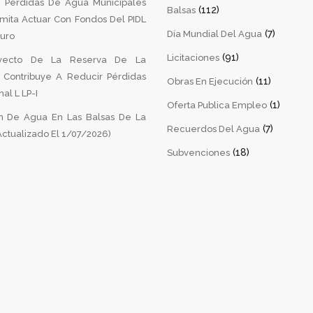
 Pérdidas De Agua Municipales
(112)
Balsas
mita Actuar Con Fondos Del PIDL
(7)
Día Mundial Del Agua
turo
(91)
Licitaciones
yecto De La Reserva De La
a Contribuye A Reducir Pérdidas
(11)
Obras En Ejecución
al L LP-I
(1)
Oferta Publica Empleo
 De Agua En Las Balsas De La
(7)
Recuerdos Del Agua
ctualizado El 1/07/2026)
(18)
Subvenciones