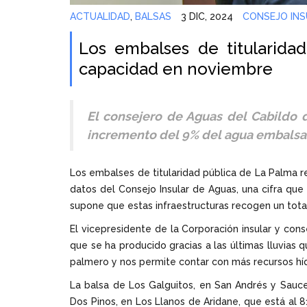
ACTUALIDAD
,
BALSAS
3 DIC, 2024
CONSEJO INS
Los embalses de titularidad
capacidad en noviembre
El consejero de Aguas del Cabildo 
incremento del 9% del agua embalsad
Los embalses de titularidad pública de La Palma 
datos del Consejo Insular de Aguas, una cifra qu
supone que estas infraestructuras recogen un tota
El vicepresidente de la Corporación insular y co
que se ha producido gracias a las últimas lluvias q
palmero y nos permite contar con más recursos hídr
La balsa de Los Galguitos, en San Andrés y Sauc
Dos Pinos, en Los Llanos de Aridane, que está al 