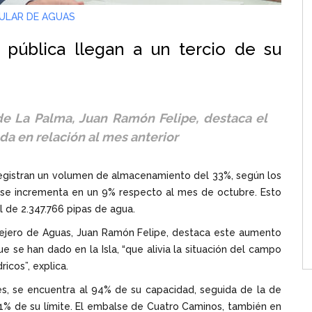
ULAR DE AGUAS
 pública llegan a un tercio de su
de La Palma, Juan Ramón Felipe, destaca el
a en relación al mes anterior
registran un volumen de almacenamiento del 33%, según los
e se incrementa en un 9% respecto al mes de octubre. Esto
l de 2.347.766 pipas de agua.
nsejero de Aguas, Juan Ramón Felipe, destaca este aumento
ue se han dado en la Isla, “que alivia la situación del campo
icos”, explica.
es, se encuentra al 94% de su capacidad, seguida de la de
81% de su límite. El embalse de Cuatro Caminos, también en