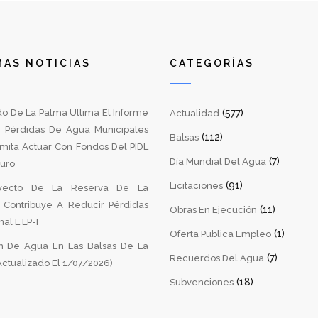
MAS NOTICIAS
CATEGORÍAS
do De La Palma Ultima El Informe
(577)
Actualidad
 Pérdidas De Agua Municipales
(112)
Balsas
mita Actuar Con Fondos Del PIDL
(7)
Día Mundial Del Agua
turo
(91)
Licitaciones
yecto De La Reserva De La
a Contribuye A Reducir Pérdidas
(11)
Obras En Ejecución
al L LP-I
(1)
Oferta Publica Empleo
 De Agua En Las Balsas De La
(7)
Recuerdos Del Agua
ctualizado El 1/07/2026)
(18)
Subvenciones