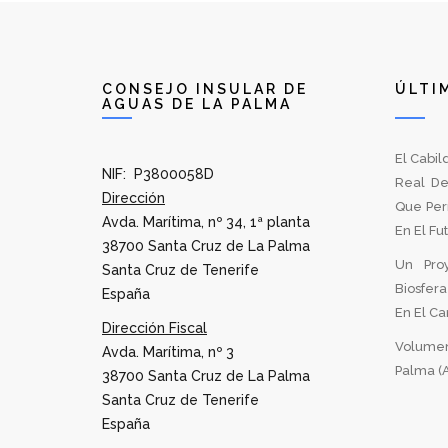
CONSEJO INSULAR DE
ÚLTI
AGUAS DE LA PALMA
El Cabil
NIF: P3800058D
Real De
Dirección
Que Per
Avda. Marítima, nº 34, 1ª planta
En El Fu
38700 Santa Cruz de La Palma
Un Pro
Santa Cruz de Tenerife
Biosfer
España
En El Can
Dirección Fiscal
Volumen
Avda. Marítima, nº 3
Palma (A
38700 Santa Cruz de La Palma
Santa Cruz de Tenerife
España