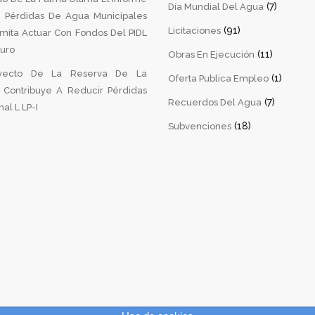
(7)
Día Mundial Del Agua
 Pérdidas De Agua Municipales
(91)
Licitaciones
mita Actuar Con Fondos Del PIDL
turo
(11)
Obras En Ejecución
yecto De La Reserva De La
(1)
Oferta Publica Empleo
a Contribuye A Reducir Pérdidas
(7)
Recuerdos Del Agua
al L LP-I
(18)
Subvenciones