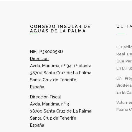
CONSEJO INSULAR DE
ÚLTI
AGUAS DE LA PALMA
El Cabil
NIF: P3800058D
Real De
Dirección
Que Per
Avda. Marítima, nº 34, 1ª planta
En El Fu
38700 Santa Cruz de La Palma
Un Pro
Santa Cruz de Tenerife
Biosfer
España
En El Can
Dirección Fiscal
Volumen
Avda. Marítima, nº 3
Palma (A
38700 Santa Cruz de La Palma
Santa Cruz de Tenerife
España