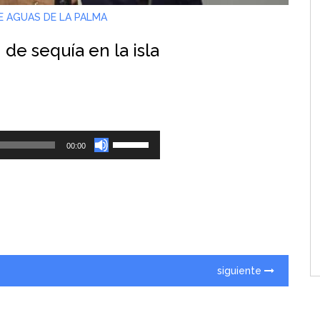
E AGUAS DE LA PALMA
 de sequía en la isla
Utiliza
00:00
las
teclas
de
flecha
arriba/abajo
para
aumentar
siguiente
o
disminuir
el