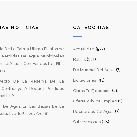
MAS NOTICIAS
CATEGORÍAS
do De La Palma Ultima El Informe
(577)
Actualidad
 Pérdidas De Agua Municipales
(112)
Balsas
mita Actuar Con Fondos Del PIDL
(7)
Día Mundial Del Agua
turo
(91)
Licitaciones
yecto De La Reserva De La
a Contribuye A Reducir Pérdidas
(11)
Obras En Ejecución
al L LP-I
(1)
Oferta Publica Empleo
 De Agua En Las Balsas De La
(7)
Recuerdos Del Agua
ctualizado El 1/07/2026)
(18)
Subvenciones