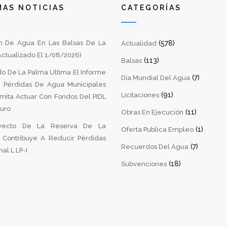
MAS NOTICIAS
CATEGORÍAS
 De Agua En Las Balsas De La
(578)
Actualidad
ctualizado El 1/08/2026)
(113)
Balsas
do De La Palma Ultima El Informe
(7)
Día Mundial Del Agua
 Pérdidas De Agua Municipales
(91)
Licitaciones
mita Actuar Con Fondos Del PIDL
turo
(11)
Obras En Ejecución
yecto De La Reserva De La
(1)
Oferta Publica Empleo
a Contribuye A Reducir Pérdidas
(7)
Recuerdos Del Agua
al L LP-I
(18)
Subvenciones