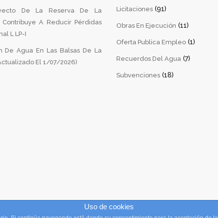
(91)
Licitaciones
yecto De La Reserva De La
a Contribuye A Reducir Pérdidas
(11)
Obras En Ejecución
al L LP-I
(1)
Oferta Publica Empleo
 De Agua En Las Balsas De La
(7)
Recuerdos Del Agua
ctualizado El 1/07/2026)
(18)
Subvenciones
Uso de cookies