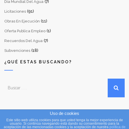
(7)
Día Mundial Del Agua
(91)
Licitaciones
(11)
Obras En Ejecución
(1)
Oferta Publica Empleo
(7)
Recuerdos Del Agua
(18)
Subvenciones
¿QUÉ ESTAS BUSCANDO?
Uso de cookies
Este sitio web utiliza cookies para que usted tenga la mejor experiencia de
Copyright © 2016 Consejo Insular de Aguas de La Palma. Todos
usuario. Si continúa navegando está dando su consentimiento para la
aceptación de las mencionadas cookies y la aceptación de nuestra
política de