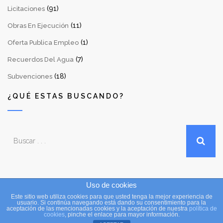
(91)
Licitaciones
(11)
Obras En Ejecución
(1)
Oferta Publica Empleo
(7)
Recuerdos Del Agua
(18)
Subvenciones
¿QUÉ ESTAS BUSCANDO?
Uso de cookies
Este sitio web utiliza cookies para que usted tenga la mejor experiencia de
Copyright © 2016 Consejo Insular de Aguas de La Palma. Todos
usuario. Si continúa navegando está dando su consentimiento para la
aceptación de las mencionadas cookies y la aceptación de nuestra
política de
los derechos reservados / Desarrollado por
Sepropyme
cookies
, pinche el enlace para mayor información.